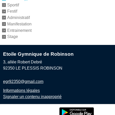
Sportif
Festif
Administratif
Manifestation
Entrainement
Stage
Etoile Gymnique de Robinson
3, allée Robert Debré
92350
LE PLESSIS ROBINSON
egr92350@gmail.com
Informations légales
Signaler un contenu inapproprié