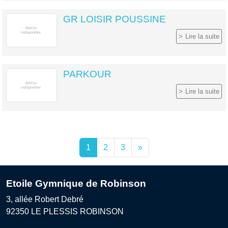
GR LOISIR POUSSINE
Lire la suite
PARKOUR
Lire la suite
1
2
3
»
Etoile Gymnique de Robinson
3, allée Robert Debré
92350
LE PLESSIS ROBINSON