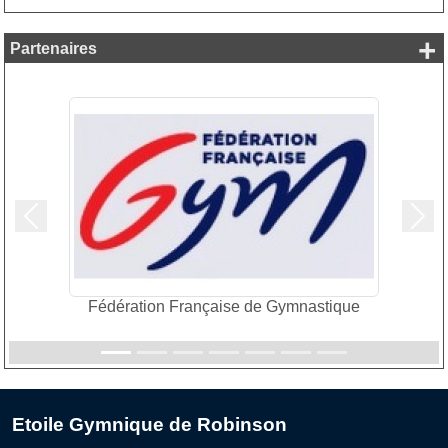
+
Partenaires
Précedent
Suiv
Fédération Française de Gymnastique
Etoile Gymnique de Robinson